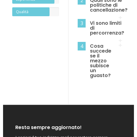
Quali sono le
2
politiche di
cancellazione?
Qualità
Vi sono limiti
3
di
percorrenza?
Cosa
4
succede
se il
mezzo
subisce
un
guasto?
Resta sempre aggiornato!