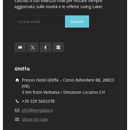
Lasciaci il tuo indirizzo mail per restare sempre
aggiornato sulle novità e le offerte Living Lake!
Ghiffa
Presso Hotel Ghiffa – Corso Belvedere 88, 28823
(VB)
3 Km from Verbania / Direzione Locarno CH
+39 329 5692378
info@livinglake.it
Show on map