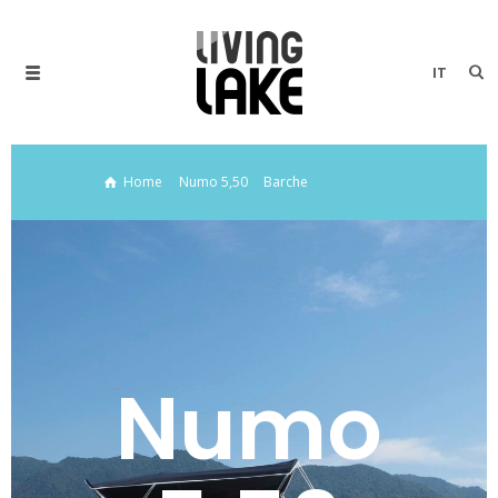
IT
Home
Numo 5,50
Barche
Numo 5,50
Numo