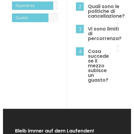
Quali sono le
Esperienza
2
politiche di
cancellazione?
Qualità
Vi sono limiti
3
di
percorrenza?
Cosa
4
succede
se il
mezzo
subisce
un
guasto?
Bleib immer auf dem Laufenden!