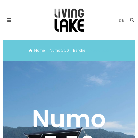
DE
Home
Numo 5,50
Barche
Numo 5,50
Numo