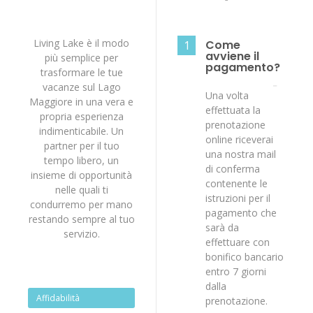
Living Lake è il modo
Come
1
avviene il
più semplice per
pagamento?
trasformare le tue
vacanze sul Lago
Una volta
Maggiore in una vera e
effettuata la
propria esperienza
prenotazione
indimenticabile. Un
online riceverai
partner per il tuo
una nostra mail
tempo libero, un
di conferma
insieme di opportunità
contenente le
nelle quali ti
istruzioni per il
condurremo per mano
pagamento che
restando sempre al tuo
sarà da
servizio.
effettuare con
bonifico bancario
entro 7 giorni
dalla
Affidabilità
prenotazione.