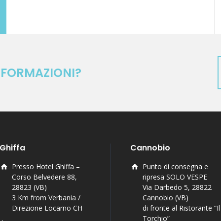
NFORMAZIONI?
Ghiffa
Cannobio
Presso Hotel Ghiffa –
Punto di consegna e
Corso Belvedere 88,
ripresa SOLO VESPE
28823 (VB)
Via Darbedo 5, 28822
3 Km from Verbania /
Cannobio (VB)
Direzione Locarno CH
di fronte al Ristorante “Il
Torchio”