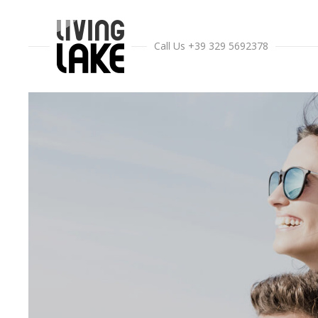
Call Us +39 329 5692378