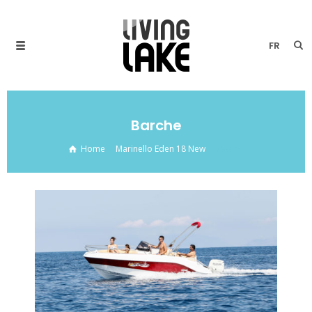
FR
Barche
Home
Marinello Eden 18 New
Barche